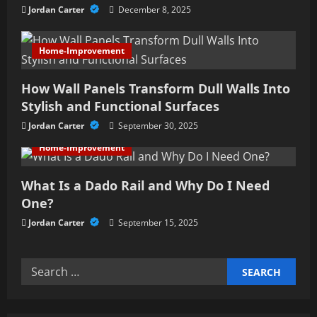
t
Jordan Carter
December 8, 2025
i
Home-Improvement
o
n
How Wall Panels Transform Dull Walls Into
Stylish and Functional Surfaces
Jordan Carter
September 30, 2025
Home-Improvement
What Is a Dado Rail and Why Do I Need
One?
Jordan Carter
September 15, 2025
Search
for: