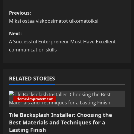
P
Previous:
o
Miksi ostaa viskoosimatot ulkomatoiksi
s
Next:
A Successful Enterpreneur Must Have Excellent
t
communication skills
n
a
RELATED STORIES
v
i
Home-Improvement
g
Tile Backsplash Installer: Choosing the
a
Best Materials and Techniques for a
Lasting Finish