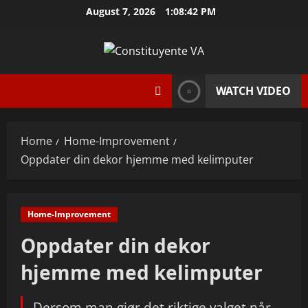
Skip
August 7, 2026
1:08:43 PM
to
content
WATCH VIDEO
Home
Home-Improvement
Oppdater din dekor hjemme med kelimputer
Home-Improvement
Oppdater din dekor
hjemme med kelimputer
Dersom man gjør det riktige valget når